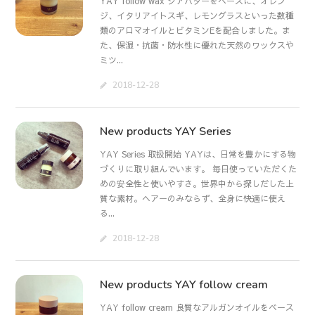
YAY follow wax シアバターをベースに、オレン
ジ、イタリアイトスギ、レモングラスといった数種
類のアロマオイルとビタミンEを配合しました。ま
た、保湿・抗菌・防水性に優れた天然のワックスや
ミツ...
2018-12-28
New products YAY Series
YAY Series 取扱開始 YAYは、日常を豊かにする物
づくりに取り組んでいます。 毎日使っていただくた
めの安全性と使いやすさ。世界中から探しだした上
質な素材。ヘアーのみならず、全身に快適に使え
る...
2018-12-28
New products YAY follow cream
YAY follow cream 良質なアルガンオイルをベース